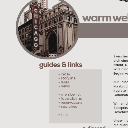
warm we
Zwischen
sich eine
guides & links
Nacht, N
Bars hin
Beginn v
» index
» storyline
» rules
Nur ein
» news
Holzbrü
Kopfstei
» memberlist
Geheimni
» face claims
» reservations
Wir sin
» searches
Spielpri
Geschicht
» lists
Unser In
als auch