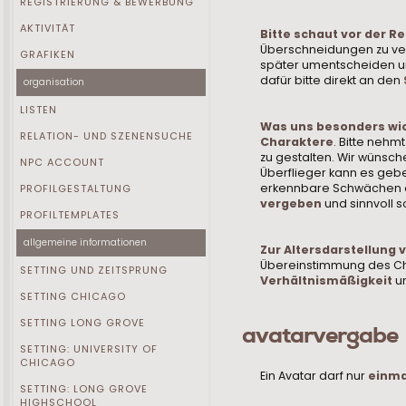
REGISTRIERUNG & BEWERBUNG
AKTIVITÄT
Bitte schaut vor der R
Überschneidungen zu verme
GRAFIKEN
später umentscheiden und
dafür bitte direkt an den
organisation
LISTEN
Was uns besonders wich
RELATION- UND SZENENSUCHE
Charaktere
. Bitte nehm
zu gestalten. Wir wünsc
NPC ACCOUNT
Überflieger kann es geb
erkennbare Schwächen 
PROFILGESTALTUNG
vergeben
und sinnvoll 
PROFILTEMPLATES
allgemeine informationen
Zur Altersdarstellung 
Übereinstimmung des Cha
SETTING UND ZEITSPRUNG
Verhältnismäßigkeit
u
SETTING CHICAGO
SETTING LONG GROVE
avatarvergabe
SETTING: UNIVERSITY OF
CHICAGO
Ein Avatar darf nur
einma
SETTING: LONG GROVE
HIGHSCHOOL