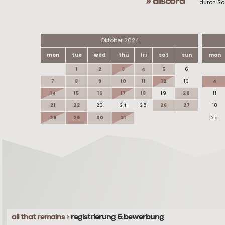
» discord
durch Sc
Oktober 2024
mon
tue
wed
thu
fri
sat
sun
mon
1
2
3
4
5
6
7
8
9
10
11
12
13
4
14
15
16
17
18
19
20
11
21
22
23
24
25
26
27
18
28
29
30
31
25
all that remains
>
registrierung & bewerbung