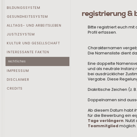
BILDUNGSSYSTEM
registrierung &
GESUNDHEITSSYSTEM
ALLTAGS- UND ARBEITSLEBEN
Bitte registriert euch mi
Profil erfassen.
JUSTIZSYSTEM
KULTUR UND GESELLSCHAFT
Charakternamen vergeben
INTERESSANTE FAKTEN
Die Namensliste dient d
rechtliches
Eine doppelte Namensver
und als neutrale Instanz
IMPRESSUM
bei ausdrücklicher Zusti
Vergabe. Diese Regelung 
DISCLAIMER
CREDITS
Diakritische Zeichen (z. B
Doppelnamen sind ausschl
Ab diesem Datum habt i
für die Bewerbung ein eig
Tage verlängern
. Nutzt
Teammitglied
möglich. 