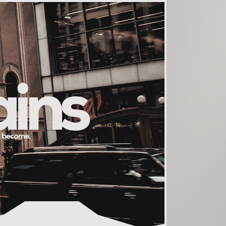
ains
l become.