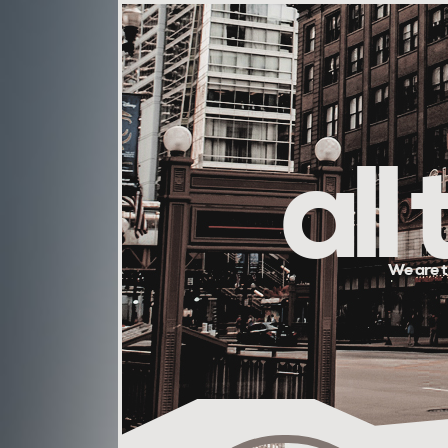
all
We are t