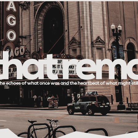
 that rem
he echoes of what once was and the heartbeat of what might stil