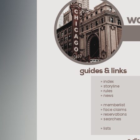
wa
guides & links
» index
» storyline
» rules
» news
» memberlist
» face claims
» reservations
» searches
» lists