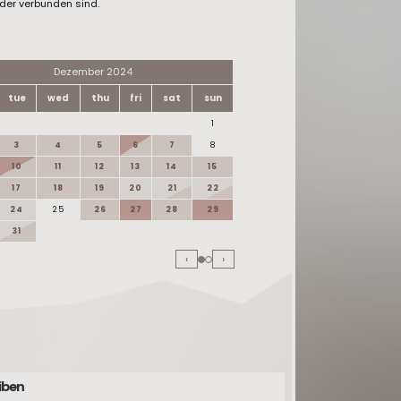
der verbunden sind.
Dezember 2024
Januar 20
tue
wed
thu
fri
sat
sun
mon
tue
wed
thu
1
1
2
3
4
5
6
7
8
6
7
8
9
10
11
12
13
14
15
13
14
15
16
17
18
19
20
21
22
20
21
22
23
24
25
26
27
28
29
27
28
29
30
31
‹
›
iben