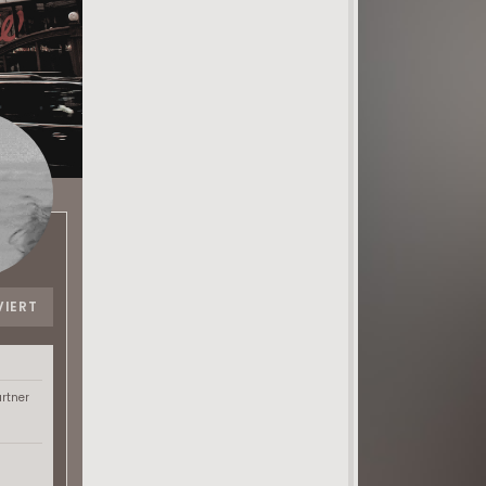
VIERT
artner