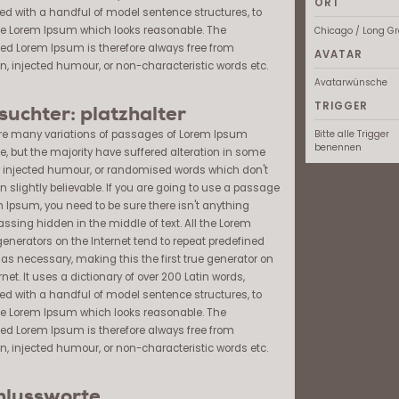
ORT
d with a handful of model sentence structures, to
e Lorem Ipsum which looks reasonable. The
Chicago / Long G
ed Lorem Ipsum is therefore always free from
AVATAR
on, injected humour, or non-characteristic words etc.
Avatarwünsche
TRIGGER
suchter: platzhalter
re many variations of passages of Lorem Ipsum
Bitte alle Trigger
benennen
e, but the majority have suffered alteration in some
y injected humour, or randomised words which don't
n slightly believable. If you are going to use a passage
m Ipsum, you need to be sure there isn't anything
ssing hidden in the middle of text. All the Lorem
enerators on the Internet tend to repeat predefined
as necessary, making this the first true generator on
rnet. It uses a dictionary of over 200 Latin words,
d with a handful of model sentence structures, to
e Lorem Ipsum which looks reasonable. The
ed Lorem Ipsum is therefore always free from
on, injected humour, or non-characteristic words etc.
hlussworte