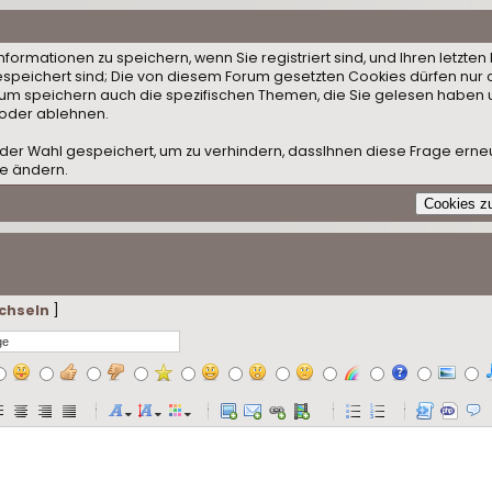
ormationen zu speichern, wenn Sie registriert sind, und Ihren letzten 
speichert sind; Die von diesem Forum gesetzten Cookies dürfen nur 
orum speichern auch die spezifischen Themen, die Sie gelesen haben 
 oder ablehnen.
der Wahl gespeichert, um zu verhindern, dassIhnen diese Frage erneut
le ändern.
chseln
]
-
-
-
-
-
-
-
-
-
-
-
-
-
-
-
-
-
-
-
-
-
-
-
-
-
-
-
-