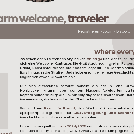
rm welcome,
traveler
Registrieren
»
Login
»
Discord
where every 
Zwischen der pulsierenden Skyline von
Chicago
und der stillen Idy
sich eine Welt voller Kontraste. Die Großstadt lebt in grellen Farbe
Nacht, Neonlichter tanzen auf nassem Asphalt und Jazzmelodie
Bars hinaus in die Straßen. Jede Ecke erzählt eine neue Geschicht
Beginn von etwas Größerem sein.
Nur eine Autostunde entfernt, scheint die Zeit in Long Gro
Holzbrücken knarren über sanften Flüssen, Apfelgärten du
Kopfsteinpflaster birgt die Spuren vergangener Generationen. Hier 
Geheimnisse, die leise unter der Oberfläche schlummern.
Wir sind ein
Real Life Board
, das Wert auf Charaktertiefe u
Spielprinzip erfolgt nach der
L3S3V3-Regelung und Szenen
Geschichten in all ihren Facetten zu erzählen.
Unser Inplay spielt im
Jahr 2024/2025
und umfasst sowohl die pu
als auch das idyllische Long Grove. Zwei Orte, die kaum gegensätz