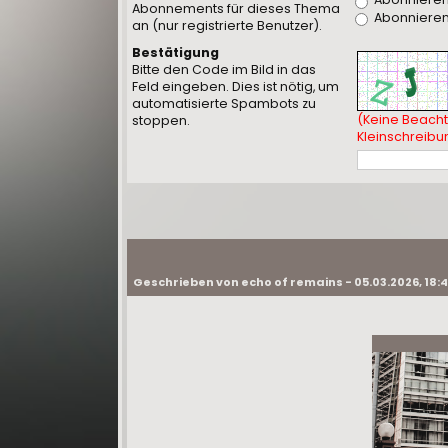
Abonnements für dieses Thema
Abonnieren 
an (nur registrierte Benutzer).
Bestätigung
Bitte den Code im Bild in das
Feld eingeben. Dies ist nötig, um
automatisierte Spambots zu
(Keine Beach
stoppen.
Kleinschreibu
Geschrieben von echo of remains - 05.03.2026, 18: