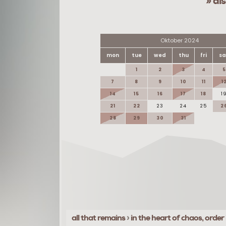
» di
Oktober 2024
mon
tue
wed
thu
fri
sa
1
2
3
4
5
7
8
9
10
11
1
14
15
16
17
18
1
21
22
23
24
25
2
28
29
30
31
all that remains
›
in the heart of chaos, order 