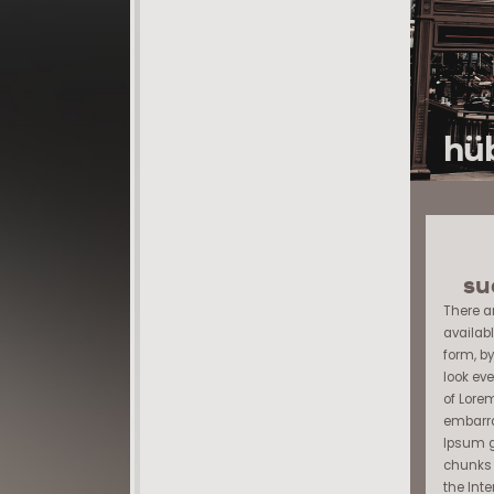
hüb
su
There a
availabl
form, b
look eve
of Lore
embarra
Ipsum g
chunks 
the Inte