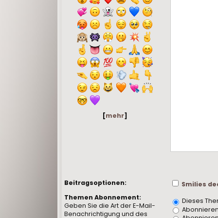
-
-
-
-
-
-
-
-
[
mehr
]
Beitragsoptionen:
Smilies de
Themen Abonnement:
Dieses The
Geben Sie die Art der E-Mail-
Abonnieren,
Benachrichtigung und des
Abonnieren 