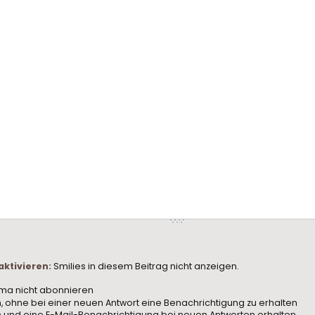
-
-
-
-
-
-
-
-
-
-
-
-
-
-
-
-
-
-
-
-
-
-
-
-
-
-
-
-
-
-
-
-
aktivieren:
Smilies in diesem Beitrag nicht anzeigen.
ma nicht abonnieren
 ohne bei einer neuen Antwort eine Benachrichtigung zu erhalten
und eine E-Mail-Benachrichtigung bei neuen Antworten erhalten