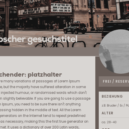
scher gesuchstitel
chender: platzhalter
re many variations of passages of Lorem Ipsum
FREI / RESER
e, but the majority have suffered alteration in some
y injected humour, or randomised words which don't
BEZIEHUNG
n slightly believable. If you are going to use a passage
m Ipsum, you need to be sure there isn't anything
z.B. Bruder / Ex / P
ssing hidden in the middle of text. All the Lorem
ALTER
enerators on the Internet tend to repeat predefined
as necessary, making this the first true generator on
ca. 28–40
rnet. It uses a dictionary of over 200 Latin words,