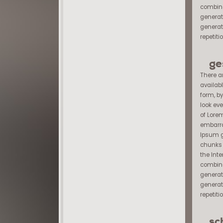
combine
generat
generat
repetiti
ge
There a
availabl
form, b
look eve
of Lore
embarra
Ipsum g
chunks 
the Inte
combine
generat
generat
repetiti
sc