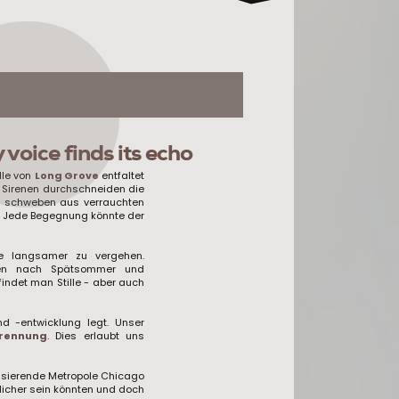
voice finds its echo
lle von
Long Grove
entfaltet
n. Sirenen durchschneiden die
n schweben aus verrauchten
e. Jede Begegnung könnte der
ve langsamer zu vergehen.
ften nach Spätsommer und
findet man Stille - aber auch
nd -entwicklung legt. Unser
trennung
. Dies erlaubt uns
lsierende Metropole Chicago
licher sein könnten und doch