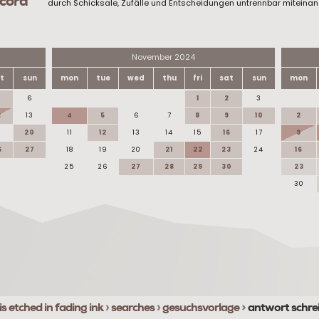
scord
durch Schicksale, Zufälle und Entscheidungen untrennbar miteinan
November 2024
t
sun
mon
tue
wed
thu
fri
sat
sun
mon
6
1
2
3
2
13
4
5
6
7
8
9
10
2
9
20
11
12
13
14
15
16
17
9
6
27
18
19
20
21
22
23
24
16
25
26
27
28
29
30
23
30
is etched in fading ink
›
searches
›
gesuchsvorlage
>
antwort schre