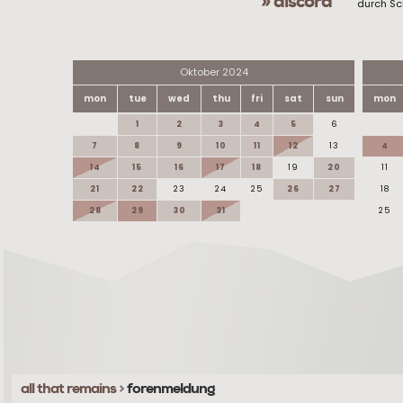
» discord
durch Sc
Oktober 2024
mon
tue
wed
thu
fri
sat
sun
mon
1
2
3
4
5
6
7
8
9
10
11
12
13
4
14
15
16
17
18
19
20
11
21
22
23
24
25
26
27
18
28
29
30
31
25
all that remains
>
forenmeldung