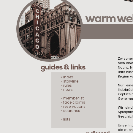
warm we
Zwischen
sich eine
guides & links
Nacht, N
Bars hin
Beginn v
» index
» storyline
» rules
Nur ein
» news
Holzbrü
Kopfstei
» memberlist
Geheimni
» face claims
» reservations
Wir sin
» searches
Spielpri
Geschicht
» lists
Unser In
als auch