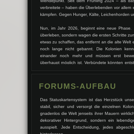
Wendepunkt. Seit dem Frühling 2024 – als das 
verbreitete – haben die Überlebenden vor allem
kämpfen. Gegen Hunger, Kälte, Leichenhorden u
Nun, im Jahr 2026, beginnt eine neue Phase. 
überleben, sondern wagen die ersten Schritte z
etwas zu schaffen, das entfernt an die alte Welt e
noch lange nicht gebannt. Die Kolonien ken
einander noch mehr und müssen erst bewe
überhaupt möglich ist. Verbündete könnten ents
Vielleicht sind am Ende nicht die Untoten das g
die noch atmen. Und über all dem schwebt die
eine stabile Zivilisation zurückerobern – und eine
FORUMS-AUFBAU
entwickeln? Die Geschichten sind noch nicht g
am Anfang. Wie sie sich entwickeln, das wirst du 
Das Statuskartensystem ist das Herzstück unser
stabil, sicher und versorgt die einzelnen Kolo
gnadenlos die Welt jenseits ihrer Mauern wirklich
dekorativer Hintergrund, sondern ein lebendi
ausspielt. Jede Entscheidung, jedes abgesc