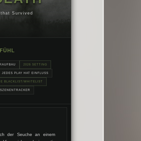
that Survived
EFÜHL
RAUFBAU
2026 SETTING
JEDES PLAY HAT EINFLUSS
NE BLACKLIST/WHITELIST
SZENENTRACKER
uch der Seuche an einem