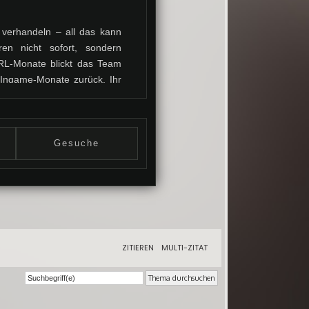
 verhandeln – all das kann
en nicht sofort, sondern
 RL-Monate blickt das Team
Ingame-Monate zurück. Ihr
hlossen haben, und genau
e Statuskarten ein. Dabei
ngen als normale Plays. So
die Story gebunden.
Gesuche
sequenz. Spieler können
Team behält den Überblick,
lem aber entwickelt sich die
dlung.
ZITIEREN
MULTI-ZITAT
nnen wachsen oder fallen,
Untotenpopulationen können
ischer Fortschritt langsam
 Ob Hoffnung wächst oder