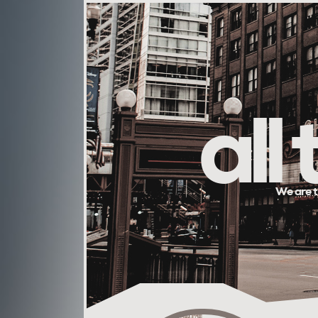
all
We are t