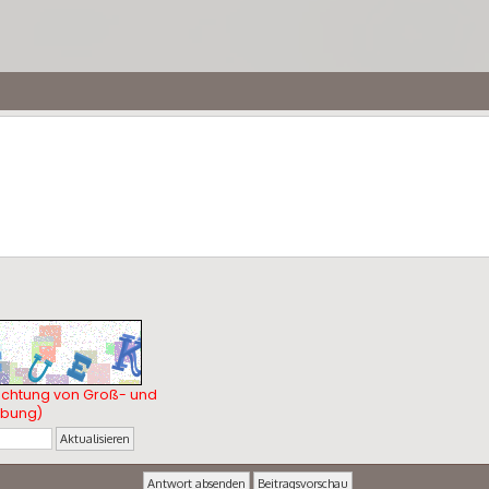
Brutalität siegt, ob Ordnung entsteht oder Chao
ihr. Die Welt reagiert. Immer und auf noch jede s
achtung von Groß- und
ibung)