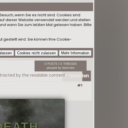
Besuch, wenn Sie es nicht sind. Cookies sind
auf dieser Website verwendet werden und stellen
und wann Sie zum letzten Mal gelesen haben. Bitte
 gestellt wird. Sie können Ihre Cookie-
0 POSTS | 0 THREADS
played by teamies
Antworten
» It is a long established fact that a reader will be distracted by the readable content of a page «
#1
DEATH