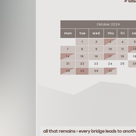
» di
Oktober 2024
mon
tue
wed
thu
fri
sa
1
2
3
4
5
7
8
9
10
11
1
14
15
16
17
18
1
21
22
23
24
25
2
28
29
30
31
all that remains
›
every bridge leads to anoth