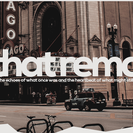
 that rem
he echoes of what once was and the heartbeat of what might stil