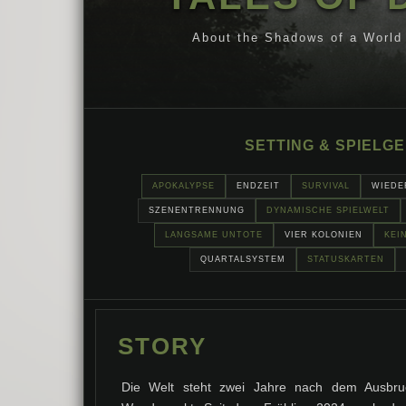
About the Shadows of a World 
SETTING & SPIELG
APOKALYPSE
ENDZEIT
SURVIVAL
WIEDE
SZENENTRENNUNG
DYNAMISCHE SPIELWELT
LANGSAME UNTOTE
VIER KOLONIEN
KEI
QUARTALSYSTEM
STATUSKARTEN
STORY
Die Welt steht zwei Jahre nach dem Ausbr