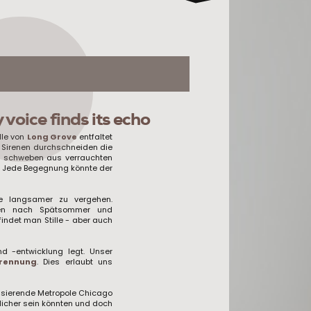
voice finds its echo
lle von
Long Grove
entfaltet
n. Sirenen durchschneiden die
n schweben aus verrauchten
e. Jede Begegnung könnte der
ve langsamer zu vergehen.
ften nach Spätsommer und
findet man Stille - aber auch
nd -entwicklung legt. Unser
trennung
. Dies erlaubt uns
lsierende Metropole Chicago
licher sein könnten und doch