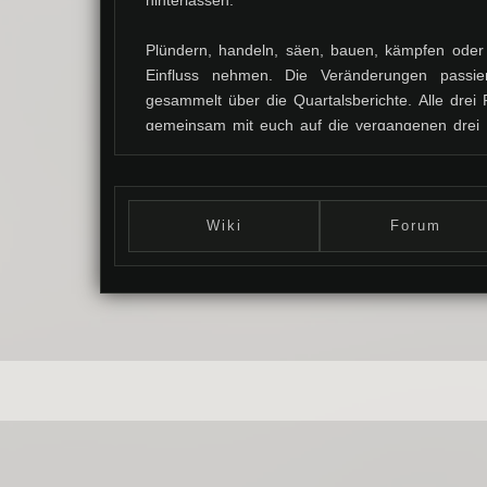
hinterlassen.
Plündern, handeln, säen, bauen, kämpfen oder
Einfluss nehmen. Die Veränderungen passier
gesammelt über die Quartalsberichte. Alle drei
gemeinsam mit euch auf die vergangenen drei 
fasst zusammen, was eure Charaktere abgesc
diese abgeschlossenen Aktionen fließen in di
bringen Events oder Plots noch mehr Veränderu
bleibt das System fair, übersichtlich und eng an 
Wiki
Forum
Das Ziel dahinter ist Transparenz und Kon
nachvollziehen, was andere bewirkt haben. Das 
ohne jedes einzelne Play lesen zu müssen. Vor al
Welt logisch – nicht nach Plan, sondern nach Han
Denn diese Welt steht nie still. Kolonien kö
Beziehungen sich vertiefen oder zerbrechen. 
schrumpfen, Ressourcen knapper werden, medizin
Form annehmen. Nichts ist festgeschrieben.