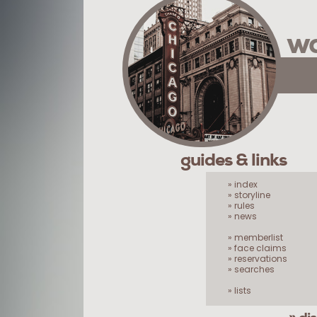
wa
guides & links
» index
» storyline
» rules
» news
» memberlist
» face claims
» reservations
» searches
» lists