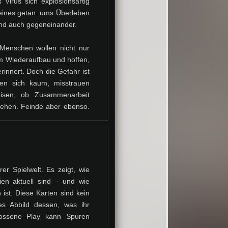
Virus sich explosionsartig
 eines getan: ums Überleben
nd auch gegeneinander.
Menschen wollen nicht nur
um Wiederaufbau und hoffen,
rinnert. Doch die Gefahr ist
nen sich kaum, misstrauen
isen, ob Zusammenarbeit
tehen, Feinde aber ebenso.
rößte Monster, sondern die,
 Frage: Können Überlebende
s Tages sogar ein Heilmittel
eschrieben und stehen ganz
mit entscheiden.
er Spielwelt. Es zeigt, wie
nien aktuell sind – und wie
 ist. Diese Karten sind kein
ges Abbild dessen, was ihr
hlossene Play kann Spuren