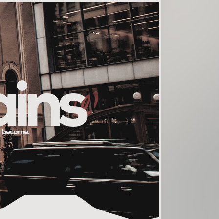
ains
l become.