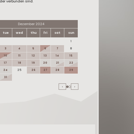
der verbunden sind.
Dezember 2024
Januar 20
tue
wed
thu
fri
sat
sun
mon
tue
wed
thu
1
1
2
3
4
5
6
7
8
6
7
8
9
10
11
12
13
14
15
13
14
15
16
17
18
19
20
21
22
20
21
22
23
24
25
26
27
28
29
27
28
29
30
31
‹
›