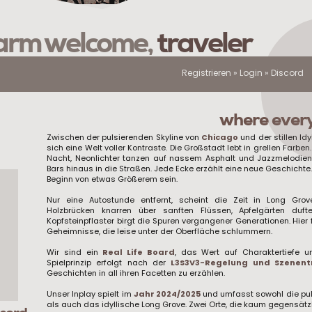
rm welcome,
traveler
Registrieren
»
Login
»
Discord
where every 
Zwischen der pulsierenden Skyline von
Chicago
und der stillen Idy
sich eine Welt voller Kontraste. Die Großstadt lebt in grellen Farbe
Nacht, Neonlichter tanzen auf nassem Asphalt und Jazzmelodie
Bars hinaus in die Straßen. Jede Ecke erzählt eine neue Geschicht
Beginn von etwas Größerem sein.
Nur eine Autostunde entfernt, scheint die Zeit in Long Gro
Holzbrücken knarren über sanften Flüssen, Apfelgärten du
Kopfsteinpflaster birgt die Spuren vergangener Generationen. Hier 
Geheimnisse, die leise unter der Oberfläche schlummern.
Wir sind ein
Real Life Board
, das Wert auf Charaktertiefe u
Spielprinzip erfolgt nach der
L3S3V3-Regelung und Szenen
Geschichten in all ihren Facetten zu erzählen.
Unser Inplay spielt im
Jahr 2024/2025
und umfasst sowohl die pu
als auch das idyllische Long Grove. Zwei Orte, die kaum gegensätz