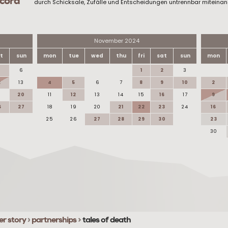
scord
durch Schicksale, Zufälle und Entscheidungen untrennbar miteinan
November 2024
t
sun
mon
tue
wed
thu
fri
sat
sun
mon
6
1
2
3
2
13
4
5
6
7
8
9
10
2
9
20
11
12
13
14
15
16
17
9
6
27
18
19
20
21
22
23
24
16
25
26
27
28
29
30
23
30
er story
›
partnerships
>
tales of death