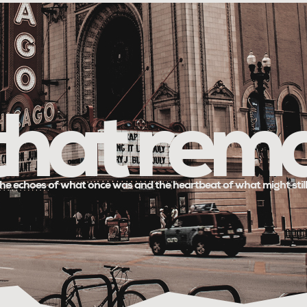
 that rem
he echoes of what once was and the heartbeat of what might stil