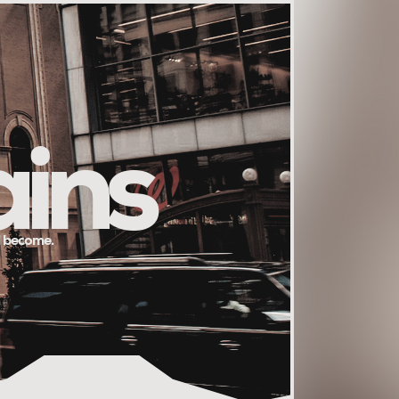
ains
l become.