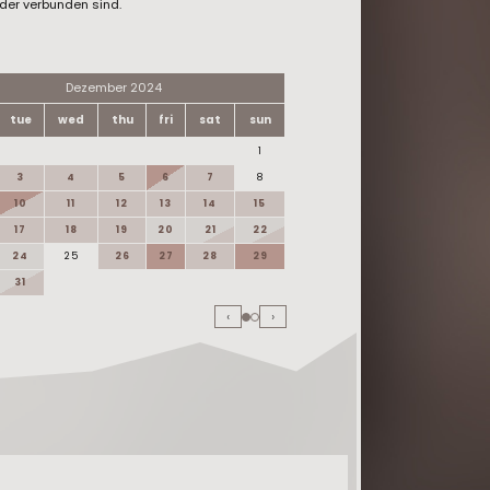
der verbunden sind.
Dezember 2024
Januar 20
tue
wed
thu
fri
sat
sun
mon
tue
wed
thu
1
1
2
3
4
5
6
7
8
6
7
8
9
10
11
12
13
14
15
13
14
15
16
17
18
19
20
21
22
20
21
22
23
24
25
26
27
28
29
27
28
29
30
31
‹
›