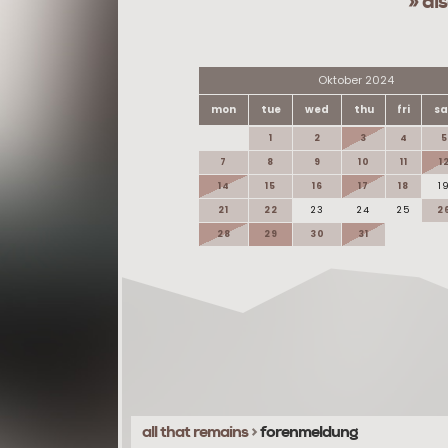
» di
Oktober 2024
mon
tue
wed
thu
fri
sa
1
2
3
4
5
7
8
9
10
11
1
14
15
16
17
18
1
21
22
23
24
25
2
28
29
30
31
all that remains
>
forenmeldung