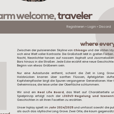
rm welcome,
traveler
Registrieren
»
Login
»
Discord
where every 
Zwischen der pulsierenden Skyline von
Chicago
und der stillen Idy
sich eine Welt voller Kontraste. Die Großstadt lebt in grellen Farbe
Nacht, Neonlichter tanzen auf nassem Asphalt und Jazzmelodie
Bars hinaus in die Straßen. Jede Ecke erzählt eine neue Geschicht
Beginn von etwas Größerem sein.
Nur eine Autostunde entfernt, scheint die Zeit in Long Gro
Holzbrücken knarren über sanften Flüssen, Apfelgärten du
Kopfsteinpflaster birgt die Spuren vergangener Generationen. Hier 
Geheimnisse, die leise unter der Oberfläche schlummern.
Wir sind ein
Real Life Board
, das Wert auf Charaktertiefe u
Spielprinzip erfolgt nach der
L3S3V3-Regelung und Szenen
Geschichten in all ihren Facetten zu erzählen.
Unser Inplay spielt im
Jahr 2024/2025
und umfasst sowohl die pu
als auch das idyllische Long Grove. Zwei Orte, die kaum gegensätz