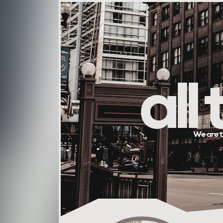
all
We are t