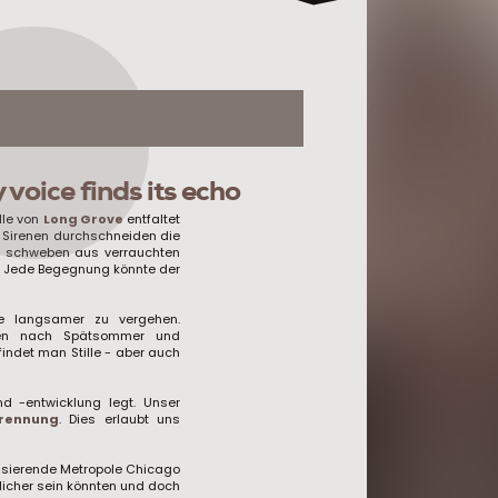
voice finds its echo
lle von
Long Grove
entfaltet
n. Sirenen durchschneiden die
n schweben aus verrauchten
e. Jede Begegnung könnte der
ve langsamer zu vergehen.
ften nach Spätsommer und
findet man Stille - aber auch
nd -entwicklung legt. Unser
trennung
. Dies erlaubt uns
lsierende Metropole Chicago
licher sein könnten und doch