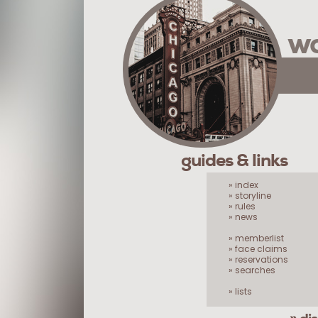
wa
guides & links
» index
» storyline
» rules
» news
» memberlist
» face claims
» reservations
» searches
» lists