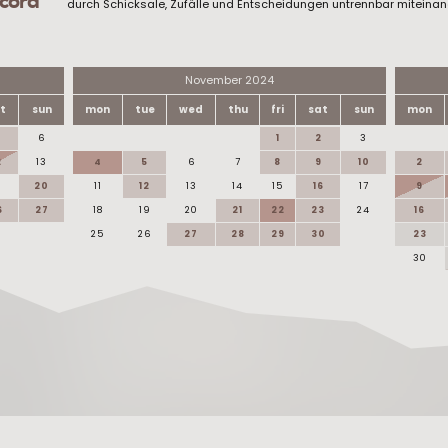
scord
durch Schicksale, Zufälle und Entscheidungen untrennbar miteinan
November 2024
t
sun
mon
tue
wed
thu
fri
sat
sun
mon
6
1
2
3
2
13
4
5
6
7
8
9
10
2
9
20
11
12
13
14
15
16
17
9
6
27
18
19
20
21
22
23
24
16
25
26
27
28
29
30
23
30