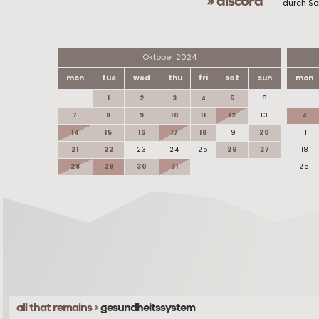
» discord
durch Sc
Oktober 2024
mon
tue
wed
thu
fri
sat
sun
mon
1
2
3
4
5
6
7
8
9
10
11
12
13
4
14
15
16
17
18
19
20
11
21
22
23
24
25
26
27
18
28
29
30
31
25
all that remains
>
gesundheitssystem