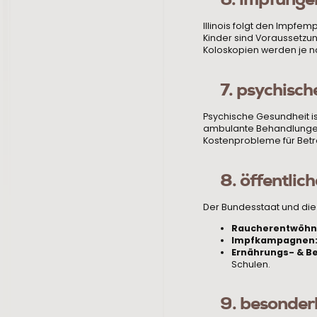
Illinois folgt den Impfe
Kinder sind Voraussetzu
Koloskopien werden je n
7. psychisch
Psychische Gesundheit ist
ambulante Behandlungen 
Kostenprobleme für Bet
8. öffentlic
Der Bundesstaat und die
Raucherentwöhn
Impfkampagnen
Ernährungs- & 
Schulen.
9. besonderh