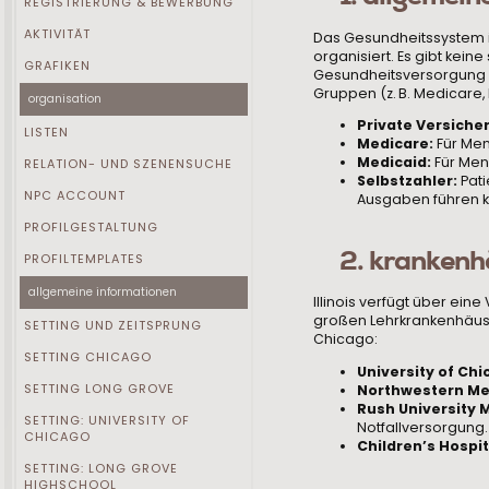
REGISTRIERUNG & BEWERBUNG
AKTIVITÄT
Das Gesundheitssystem i
organisiert. Es gibt kein
GRAFIKEN
Gesundheitsversorgung h
Gruppen (z. B. Medicare,
organisation
Private Versiche
LISTEN
Medicare:
Für Men
Medicaid:
Für Men
RELATION- UND SZENENSUCHE
Selbstzahler:
Pati
NPC ACCOUNT
Ausgaben führen k
PROFILGESTALTUNG
2. krankenh
PROFILTEMPLATES
allgemeine informationen
Illinois verfügt über ein
großen Lehrkrankenhäuse
SETTING UND ZEITSPRUNG
Chicago:
SETTING CHICAGO
University of Ch
SETTING LONG GROVE
Northwestern Mem
Rush University 
SETTING: UNIVERSITY OF
Notfallversorgung.
CHICAGO
Children’s Hospit
SETTING: LONG GROVE
HIGHSCHOOL