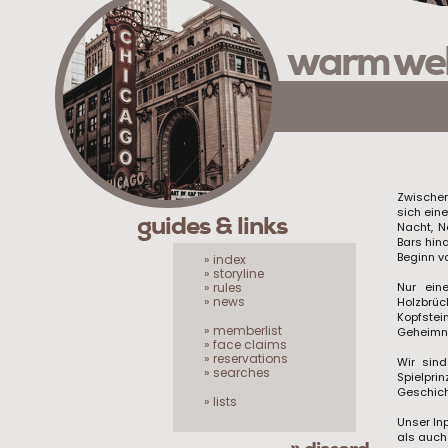
warm we
Zwischen
sich eine
guides & links
Nacht, N
Bars hin
Beginn v
» index
» storyline
» rules
Nur ein
» news
Holzbrü
Kopfstei
» memberlist
Geheimni
» face claims
» reservations
Wir sin
» searches
Spielpri
Geschicht
» lists
Unser In
als auch