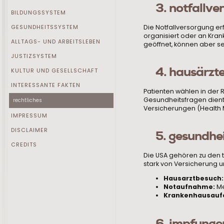
3. notfallve
BILDUNGSSYSTEM
Die Notfallversorgung e
GESUNDHEITSSYSTEM
organisiert oder an Kr
ALLTAGS- UND ARBEITSLEBEN
geöffnet, können aber se
JUSTIZSYSTEM
4. hausärzte
KULTUR UND GESELLSCHAFT
INTERESSANTE FAKTEN
Patienten wählen in der
Gesundheitsfragen dient.
rechtliches
Versicherungen (Health 
IMPRESSUM
DISCLAIMER
5. gesundhe
CREDITS
Die USA gehören zu den t
stark von Versicherung 
Hausarztbesuch:
Notaufnahme:
Me
Krankenhausaufe
6. impfunge