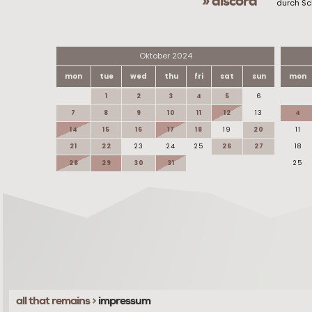
» discord
durch Sc
Oktober 2024
mon
tue
wed
thu
fri
sat
sun
mon
1
2
3
4
5
6
7
8
9
10
11
12
13
4
14
15
16
17
18
19
20
11
21
22
23
24
25
26
27
18
28
29
30
31
25
all that remains
>
impressum