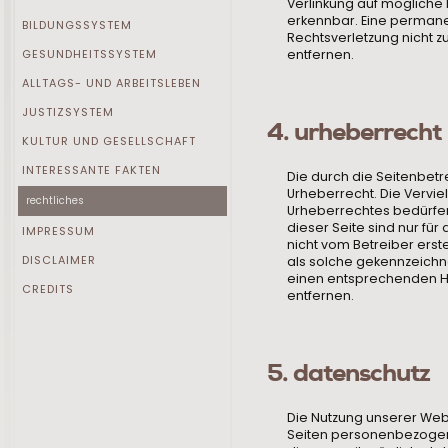
Verlinkung auf mögliche 
erkennbar. Eine permanen
BILDUNGSSYSTEM
Rechtsverletzung nicht 
GESUNDHEITSSYSTEM
entfernen.
ALLTAGS- UND ARBEITSLEBEN
JUSTIZSYSTEM
4. urheberrecht
KULTUR UND GESELLSCHAFT
INTERESSANTE FAKTEN
Die durch die Seitenbetr
Urheberrecht. Die Vervie
rechtliches
Urheberrechtes bedürfen 
dieser Seite sind nur für
IMPRESSUM
nicht vom Betreiber erst
DISCLAIMER
als solche gekennzeichne
einen entsprechenden Hi
CREDITS
entfernen.
5. datenschutz
Die Nutzung unserer Web
Seiten personenbezogene