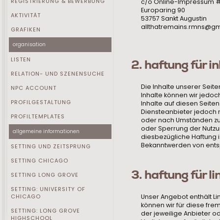
REGISTRIERUNG & BEWERBUNG
c/o Online-Impressum 
Europaring 90
AKTIVITÄT
53757 Sankt Augustin
allthatremains.rmns@g
GRAFIKEN
organisation
LISTEN
2. haftung für i
RELATION- UND SZENENSUCHE
Die Inhalte unserer Seiten
NPC ACCOUNT
Inhalte können wir jedoc
PROFILGESTALTUNG
Inhalte auf diesen Seite
Diensteanbieter jedoch 
PROFILTEMPLATES
oder nach Umständen zu f
oder Sperrung der Nutzu
allgemeine informationen
diesbezügliche Haftung i
Bekanntwerden von ents
SETTING UND ZEITSPRUNG
SETTING CHICAGO
3. haftung für li
SETTING LONG GROVE
SETTING: UNIVERSITY OF
CHICAGO
Unser Angebot enthält Lin
können wir für diese fre
SETTING: LONG GROVE
der jeweilige Anbieter od
HIGHSCHOOL