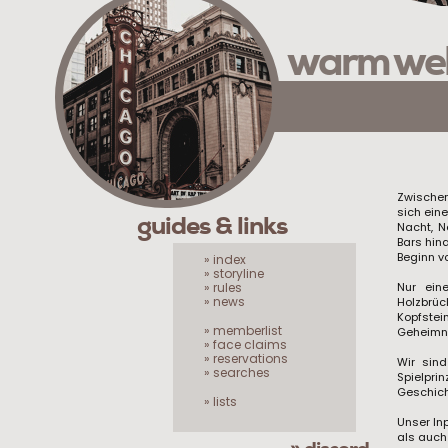
warm we
Zwischen
sich eine
guides & links
Nacht, N
Bars hin
Beginn v
» index
» storyline
» rules
Nur ein
» news
Holzbrü
Kopfstei
» memberlist
Geheimni
» face claims
» reservations
Wir sin
» searches
Spielpri
Geschicht
» lists
Unser In
als auch